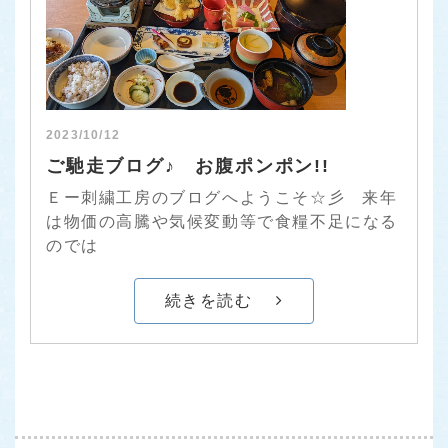
2023/10/12
ご馳走ブログ♪ お腹ポンポン!!
Ｅー刺繍工房のブログへようこそ☆彡 来年
は物価の高騰や気候変動等で食糧不足になる
のでは
続きを読む