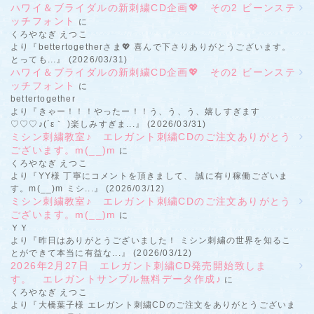
ハワイ＆ブライダルの新刺繍CD企画💖 その2 ビーンステ
ッチフォント
に
くろやなぎ えつこ
より『bettertogetherさま💖 喜んで下さりありがとうございます。
とっても...』 (2026/03/31)
ハワイ＆ブライダルの新刺繍CD企画💖 その2 ビーンステ
ッチフォント
に
bettertogether
より『きゃー！！！やったー！！う、う、う、嬉しすぎます
♡♡♡♪(´ε｀ )楽しみすぎま...』 (2026/03/31)
ミシン刺繍教室♪ エレガント刺繍CDのご注文ありがとう
ございます。m(__)m
に
くろやなぎ えつこ
より『YY様 丁寧にコメントを頂きまして、 誠に有り稼働ございま
す。m(__)m ミシ...』 (2026/03/12)
ミシン刺繍教室♪ エレガント刺繍CDのご注文ありがとう
ございます。m(__)m
に
ＹＹ
より『昨日はありがとうございました！ ミシン刺繍の世界を知るこ
とができて本当に有益な...』 (2026/03/12)
2026年2月27日 エレガント刺繍CD発売開始致しま
す。 エレガントサンプル無料データ作成♪
に
くろやなぎ えつこ
より『大橋葉子様 エレガント刺繍CDのご注文をありがとうございま