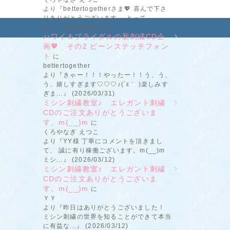
より『bettertogetherさま💖 喜んで下さ
りありがとうございます。 とって
も...』 (2026/03/31)
ハワイ＆ブライダルの新刺繍CD企
画💖 その2 ビーンステッチフォン
ト
に
bettertogether
より『きゃー！！！やったー！！う、う、
う、嬉しすぎます♡♡♡♪(´ε｀ )楽しみす
ぎま...』 (2026/03/31)
ミシン刺繍教室♪ エレガント刺繍
CDのご注文ありがとうございま
す。m(__)m
に
くろやなぎ えつこ
より『YY様 丁寧にコメントを頂きまし
て、 誠に有り稼働ございます。m(__)m
ミシ...』 (2026/03/12)
ミシン刺繍教室♪ エレガント刺繍
CDのご注文ありがとうございま
す。m(__)m
に
ＹＹ
より『昨日はありがとうございました！
ミシン刺繍の世界を知ることができて本当
に有益な...』 (2026/03/12)