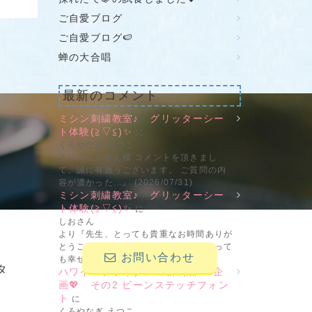
ご自愛ブログ
ご自愛ブログ🍉
蝉の大合唱
最新のコメント
せ
ミシン刺繍教室♪ グリッターシー
ト体験(≧▽≦)✨
に
くろやなぎ えつこ
より『しおさん様 コメントを頂きまし
て、誠に有難うございます。 ご質問の内
容が濃かった...』 (2026/07/31)
ミシン刺繍教室♪ グリッターシー
ト体験(≧▽≦)✨
に
しおさん
より『先生、とっても貴重なお時間ありが
とうございました。帰りの電車で、とって
お問い合わせ
も幸せな(...』 (2026/07/30)
タ
ハワイ＆ブライダルの新刺繍CD企
画💖 その2 ビーンステッチフォン
ト
に
くろやなぎ えつこ