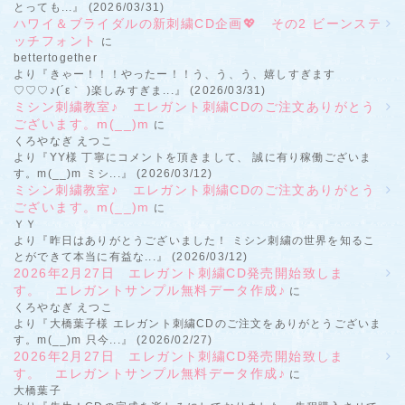
とっても...』 (2026/03/31)
ハワイ＆ブライダルの新刺繍CD企画💖 その2 ビーンステ
ッチフォント
に
bettertogether
より『きゃー！！！やったー！！う、う、う、嬉しすぎます
♡♡♡♪(´ε｀ )楽しみすぎま...』 (2026/03/31)
ミシン刺繍教室♪ エレガント刺繍CDのご注文ありがとう
ございます。m(__)m
に
くろやなぎ えつこ
より『YY様 丁寧にコメントを頂きまして、 誠に有り稼働ございま
す。m(__)m ミシ...』 (2026/03/12)
ミシン刺繍教室♪ エレガント刺繍CDのご注文ありがとう
ございます。m(__)m
に
ＹＹ
より『昨日はありがとうございました！ ミシン刺繍の世界を知るこ
とができて本当に有益な...』 (2026/03/12)
2026年2月27日 エレガント刺繍CD発売開始致しま
す。 エレガントサンプル無料データ作成♪
に
くろやなぎ えつこ
より『大橋葉子様 エレガント刺繍CDのご注文をありがとうございま
す。m(__)m 只今...』 (2026/02/27)
2026年2月27日 エレガント刺繍CD発売開始致しま
す。 エレガントサンプル無料データ作成♪
に
大橋葉子