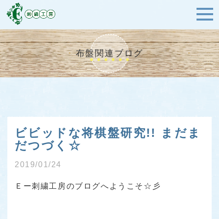
布盤関連ブログ
ビビッドな将棋盤研究!! まだま
だつづく☆
2019/01/24
Ｅー刺繍工房のブログへようこそ☆彡