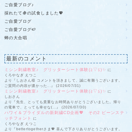
ご自愛ブログ♪
採れたて🍇の試食しました💖
ご自愛ブログ
ご自愛ブログ🍉
蝉の大合唱
最新のコメント
ミシン刺繍教室♪ グリッターシート体験(≧▽≦)✨
に
くろやなぎ えつこ
より『しおさん様 コメントを頂きまして、誠に有難うございます。
ご質問の内容が濃かった...』 (2026/07/31)
ミシン刺繍教室♪ グリッターシート体験(≧▽≦)✨
に
しおさん
より『先生、とっても貴重なお時間ありがとうございました。帰り
の電車で、とっても幸せな(...』 (2026/07/30)
ハワイ＆ブライダルの新刺繍CD企画💖 その2 ビーンステ
ッチフォント
に
くろやなぎ えつこ
より『bettertogetherさま💖 喜んで下さりありがとうございます。