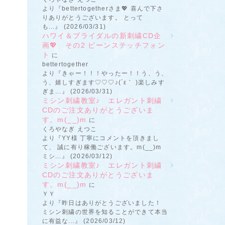
より『bettertogetherさま💖 喜んで下さ
りありがとうございます。 とって
も...』 (2026/03/31)
ハワイ＆ブライダルの新刺繍CD企
画💖 その2 ビーンステッチフォン
ト
に
bettertogether
より『きゃー！！！やったー！！う、う、
う、嬉しすぎます♡♡♡♪(´ε｀ )楽しみす
ぎま...』 (2026/03/31)
ミシン刺繍教室♪ エレガント刺繍
CDのご注文ありがとうございま
す。m(__)m
に
くろやなぎ えつこ
より『YY様 丁寧にコメントを頂きまし
て、 誠に有り稼働ございます。m(__)m
ミシ...』 (2026/03/12)
ミシン刺繍教室♪ エレガント刺繍
CDのご注文ありがとうございま
す。m(__)m
に
ＹＹ
より『昨日はありがとうございました！
ミシン刺繍の世界を知ることができて本当
に有益な...』 (2026/03/12)