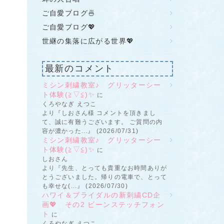
ご自愛ブログ🍜
ご自愛ブログ💖
世継の集落に広がる世界💖
最新のコメント
ミシン刺繍教室♪ グリッターシー
ト体験(≧▽≦)✨
に
くろやなぎ えつこ
より『しおさん様 コメントを頂きまし
て、誠に有難うございます。 ご質問の内
容が濃かった...』 (2026/07/31)
ミシン刺繍教室♪ グリッターシー
ト体験(≧▽≦)✨
に
しおさん
より『先生、とっても貴重なお時間ありが
とうございました。帰りの電車で、とって
も幸せな(...』 (2026/07/30)
ハワイ＆ブライダルの新刺繍CD企
画💖 その2 ビーンステッチフォン
ト
に
くろやなぎ えつこ