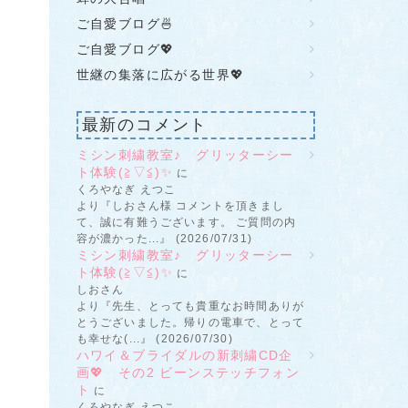
ご自愛ブログ🍜
ご自愛ブログ💖
世継の集落に広がる世界💖
最新のコメント
ミシン刺繍教室♪ グリッターシー
ト体験(≧▽≦)✨
に
くろやなぎ えつこ
より『しおさん様 コメントを頂きまし
て、誠に有難うございます。 ご質問の内
容が濃かった...』 (2026/07/31)
ミシン刺繍教室♪ グリッターシー
ト体験(≧▽≦)✨
に
しおさん
より『先生、とっても貴重なお時間ありが
とうございました。帰りの電車で、とって
も幸せな(...』 (2026/07/30)
ハワイ＆ブライダルの新刺繍CD企
画💖 その2 ビーンステッチフォン
ト
に
くろやなぎ えつこ