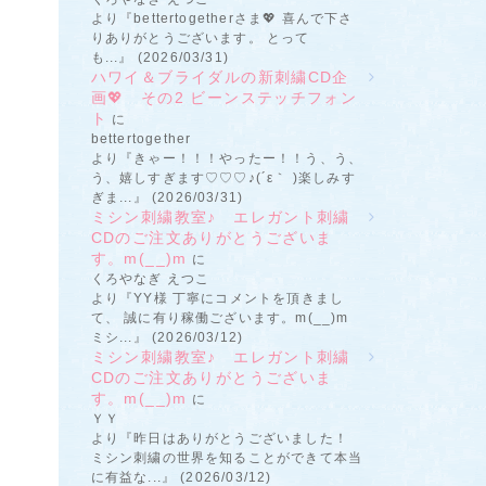
より『bettertogetherさま💖 喜んで下さ
りありがとうございます。 とって
も...』 (2026/03/31)
ハワイ＆ブライダルの新刺繍CD企
画💖 その2 ビーンステッチフォン
ト
に
bettertogether
より『きゃー！！！やったー！！う、う、
う、嬉しすぎます♡♡♡♪(´ε｀ )楽しみす
ぎま...』 (2026/03/31)
ミシン刺繍教室♪ エレガント刺繍
CDのご注文ありがとうございま
す。m(__)m
に
くろやなぎ えつこ
より『YY様 丁寧にコメントを頂きまし
て、 誠に有り稼働ございます。m(__)m
ミシ...』 (2026/03/12)
ミシン刺繍教室♪ エレガント刺繍
CDのご注文ありがとうございま
す。m(__)m
に
ＹＹ
より『昨日はありがとうございました！
ミシン刺繍の世界を知ることができて本当
に有益な...』 (2026/03/12)