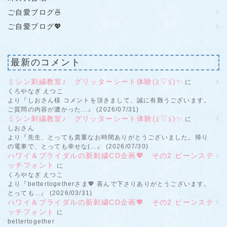
ご自愛ブログ🍜
ご自愛ブログ💖
最新のコメント
ミシン刺繍教室♪ グリッターシート体験(≧▽≦)✨
に
くろやなぎ えつこ
より『しおさん様 コメントを頂きまして、誠に有難うございます。
ご質問の内容が濃かった...』 (2026/07/31)
ミシン刺繍教室♪ グリッターシート体験(≧▽≦)✨
に
しおさん
より『先生、とっても貴重なお時間ありがとうございました。帰り
の電車で、とっても幸せな(...』 (2026/07/30)
ハワイ＆ブライダルの新刺繍CD企画💖 その2 ビーンステ
ッチフォント
に
くろやなぎ えつこ
より『bettertogetherさま💖 喜んで下さりありがとうございます。
とっても...』 (2026/03/31)
ハワイ＆ブライダルの新刺繍CD企画💖 その2 ビーンステ
ッチフォント
に
bettertogether