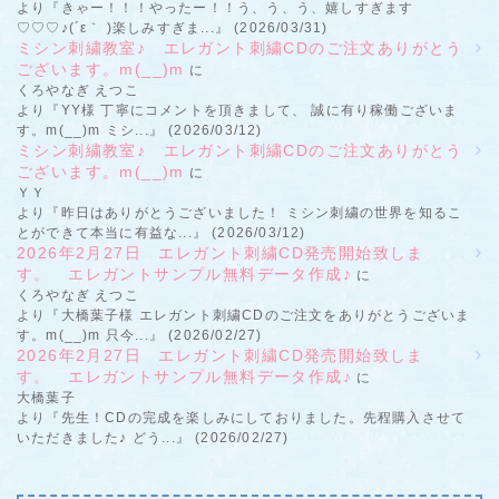
より『きゃー！！！やったー！！う、う、う、嬉しすぎます
♡♡♡♪(´ε｀ )楽しみすぎま...』 (2026/03/31)
ミシン刺繍教室♪ エレガント刺繍CDのご注文ありがとう
ございます。m(__)m
に
くろやなぎ えつこ
より『YY様 丁寧にコメントを頂きまして、 誠に有り稼働ございま
す。m(__)m ミシ...』 (2026/03/12)
ミシン刺繍教室♪ エレガント刺繍CDのご注文ありがとう
ございます。m(__)m
に
ＹＹ
より『昨日はありがとうございました！ ミシン刺繍の世界を知るこ
とができて本当に有益な...』 (2026/03/12)
2026年2月27日 エレガント刺繍CD発売開始致しま
す。 エレガントサンプル無料データ作成♪
に
くろやなぎ えつこ
より『大橋葉子様 エレガント刺繍CDのご注文をありがとうございま
す。m(__)m 只今...』 (2026/02/27)
2026年2月27日 エレガント刺繍CD発売開始致しま
す。 エレガントサンプル無料データ作成♪
に
大橋葉子
より『先生！CDの完成を楽しみにしておりました。先程購入させて
いただきました♪ どう...』 (2026/02/27)