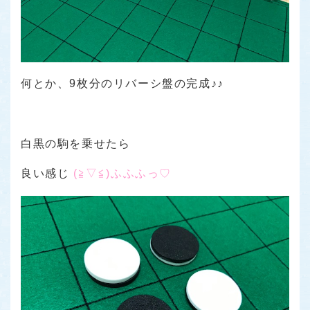
何とか、9枚分のリバーシ盤の完成♪♪
白黒の駒を乗せたら
良い感じ
(≧▽≦)ふふふっ♡