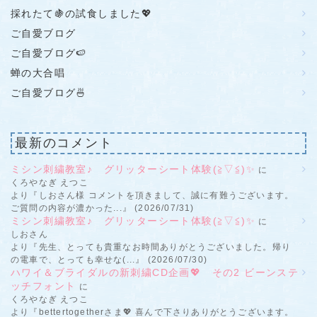
採れたて🍇の試食しました💖
ご自愛ブログ
ご自愛ブログ🍉
蝉の大合唱
ご自愛ブログ🍜
最新のコメント
ミシン刺繍教室♪ グリッターシート体験(≧▽≦)✨
に
くろやなぎ えつこ
より『しおさん様 コメントを頂きまして、誠に有難うございます。
ご質問の内容が濃かった...』 (2026/07/31)
ミシン刺繍教室♪ グリッターシート体験(≧▽≦)✨
に
しおさん
より『先生、とっても貴重なお時間ありがとうございました。帰り
の電車で、とっても幸せな(...』 (2026/07/30)
ハワイ＆ブライダルの新刺繍CD企画💖 その2 ビーンステ
ッチフォント
に
くろやなぎ えつこ
より『bettertogetherさま💖 喜んで下さりありがとうございます。