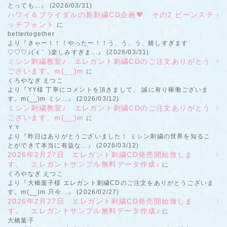
とっても...』 (2026/03/31)
ハワイ＆ブライダルの新刺繍CD企画💖 その2 ビーンステ
ッチフォント
に
bettertogether
より『きゃー！！！やったー！！う、う、う、嬉しすぎます
♡♡♡♪(´ε｀ )楽しみすぎま...』 (2026/03/31)
ミシン刺繍教室♪ エレガント刺繍CDのご注文ありがとう
ございます。m(__)m
に
くろやなぎ えつこ
より『YY様 丁寧にコメントを頂きまして、 誠に有り稼働ございま
す。m(__)m ミシ...』 (2026/03/12)
ミシン刺繍教室♪ エレガント刺繍CDのご注文ありがとう
ございます。m(__)m
に
ＹＹ
より『昨日はありがとうございました！ ミシン刺繍の世界を知るこ
とができて本当に有益な...』 (2026/03/12)
2026年2月27日 エレガント刺繍CD発売開始致しま
す。 エレガントサンプル無料データ作成♪
に
くろやなぎ えつこ
より『大橋葉子様 エレガント刺繍CDのご注文をありがとうございま
す。m(__)m 只今...』 (2026/02/27)
2026年2月27日 エレガント刺繍CD発売開始致しま
す。 エレガントサンプル無料データ作成♪
に
大橋葉子