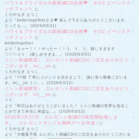
ハワイ＆ブライダルの新刺繍CD企画💖 その2 ビーンステ
ッチフォント
に
くろやなぎ えつこ
より『bettertogetherさま💖 喜んで下さりありがとうございます。
とっても...』 (2026/03/31)
ハワイ＆ブライダルの新刺繍CD企画💖 その2 ビーンステ
ッチフォント
に
bettertogether
より『きゃー！！！やったー！！う、う、う、嬉しすぎます
♡♡♡♪(´ε｀ )楽しみすぎま...』 (2026/03/31)
ミシン刺繍教室♪ エレガント刺繍CDのご注文ありがとう
ございます。m(__)m
に
くろやなぎ えつこ
より『YY様 丁寧にコメントを頂きまして、 誠に有り稼働ございま
す。m(__)m ミシ...』 (2026/03/12)
ミシン刺繍教室♪ エレガント刺繍CDのご注文ありがとう
ございます。m(__)m
に
ＹＹ
より『昨日はありがとうございました！ ミシン刺繍の世界を知るこ
とができて本当に有益な...』 (2026/03/12)
2026年2月27日 エレガント刺繍CD発売開始致しま
す。 エレガントサンプル無料データ作成♪
に
くろやなぎ えつこ
より『大橋葉子様 エレガント刺繍CDのご注文をありがとうございま