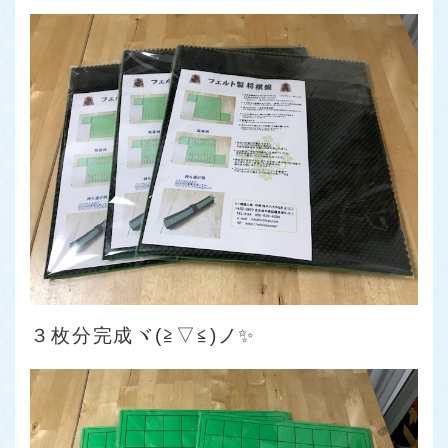
３枚分完成ヾ(≧▽≦)ノ✨