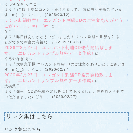
くろやなぎ えつこ
より『YY様 丁寧にコメントを頂きまして、 誠に有り稼働ございま
す。m(__)m ミシ...』 (2026/03/12)
ミシン刺繍教室♪ エレガント刺繍CDのご注文ありがとう
ございます。m(__)m
に
ＹＹ
より『昨日はありがとうございました！ ミシン刺繍の世界を知るこ
とができて本当に有益な...』 (2026/03/12)
2026年2月27日 エレガント刺繍CD発売開始致しま
す。 エレガントサンプル無料データ作成♪
に
くろやなぎ えつこ
より『大橋葉子様 エレガント刺繍CDのご注文をありがとうございま
す。m(__)m 只今...』 (2026/02/27)
2026年2月27日 エレガント刺繍CD発売開始致しま
す。 エレガントサンプル無料データ作成♪
に
大橋葉子
より『先生！CDの完成を楽しみにしておりました。先程購入させて
いただきました♪ どう...』 (2026/02/27)
リンク集はこちら
リンク集はこちら