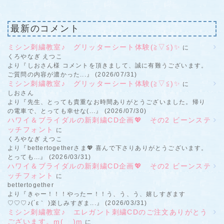
最新のコメント
ミシン刺繍教室♪ グリッターシート体験(≧▽≦)✨
に
くろやなぎ えつこ
より『しおさん様 コメントを頂きまして、誠に有難うございます。
ご質問の内容が濃かった...』 (2026/07/31)
ミシン刺繍教室♪ グリッターシート体験(≧▽≦)✨
に
しおさん
より『先生、とっても貴重なお時間ありがとうございました。帰り
の電車で、とっても幸せな(...』 (2026/07/30)
ハワイ＆ブライダルの新刺繍CD企画💖 その2 ビーンステ
ッチフォント
に
くろやなぎ えつこ
より『bettertogetherさま💖 喜んで下さりありがとうございます。
とっても...』 (2026/03/31)
ハワイ＆ブライダルの新刺繍CD企画💖 その2 ビーンステ
ッチフォント
に
bettertogether
より『きゃー！！！やったー！！う、う、う、嬉しすぎます
♡♡♡♪(´ε｀ )楽しみすぎま...』 (2026/03/31)
ミシン刺繍教室♪ エレガント刺繍CDのご注文ありがとう
ございます。m(__)m
に