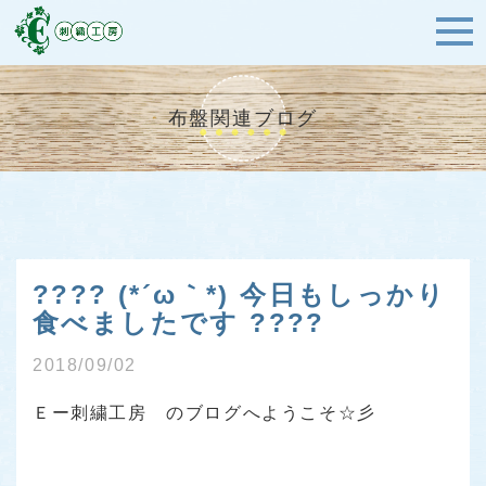
布盤関連ブログ
???? (*´ω｀*) 今日もしっかり
食べましたです ????
2018/09/02
Ｅー刺繍工房 のブログへようこそ☆彡